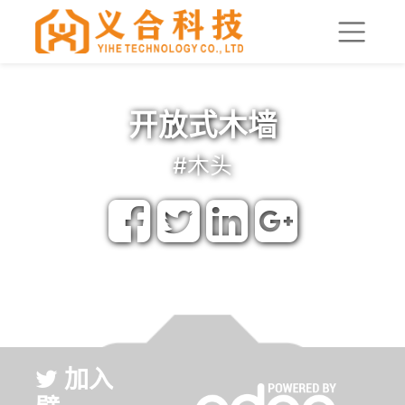
开放式木墙
#木头
0 Tweets
加入
壁
#木
头