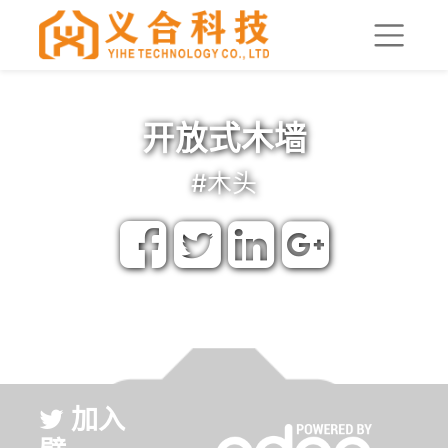
开放式木墙
#木头
0 Tweets
加入
壁
#木
头