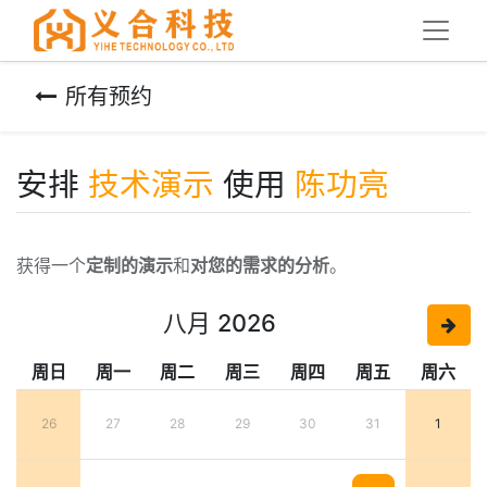
所有预约
安排
技术演示
使用
陈功亮
获得一个
定制的演示
和
对您的需求的分析
。
八月 2026
周日
周一
周二
周三
周四
周五
周六
26
27
28
29
30
31
1